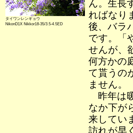
ん。生長
ればなり
タイワンレンギョウ
後、バラ
NikonD1X Nikkor18-35/3.5-4.5ED
です。「
せんが、
何方かの
て貰うの
ません。
昨年は暖
なか下が
来してい
訪れが早