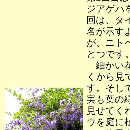
ジアゲハ
回は、タ
名が示す
が、ニト
とつです
細かい花
くから見
す。そし
実も葉の
見せてく
ウを庭に