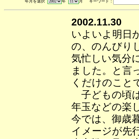
年月を選択
年
月 キーワード：
2002.11.30
いよいよ明日
の、のんびり
気忙しい気分
ました。と言
くだけのこと
子どもの頃は
年玉などの楽
今では、御歳
イメージが先