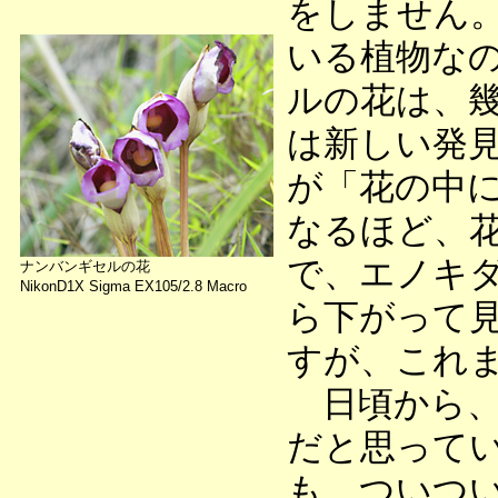
をしません
いる植物な
ルの花は、
は新しい発
が「花の中
なるほど、
で、エノキ
ナンバンギセルの花
NikonD1X Sigma EX105/2.8 Macro
ら下がって
すが、これ
日頃から、
だと思って
も、ついつ