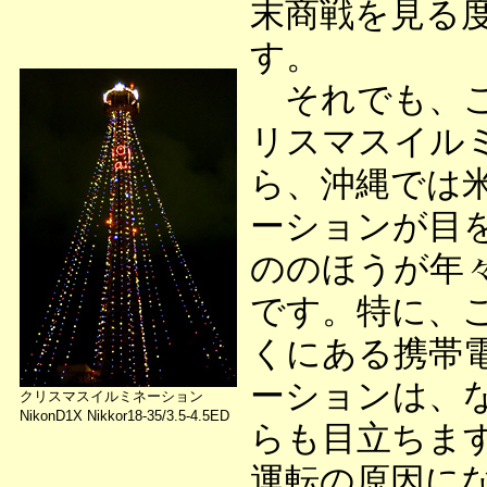
末商戦を見る
す。
それでも、こ
リスマスイル
ら、沖縄では
ーションが目
ののほうが年
です。特に、
くにある携帯
ーションは、
クリスマスイルミネーション
NikonD1X Nikkor18-35/3.5-4.5ED
らも目立ちま
運転の原因に