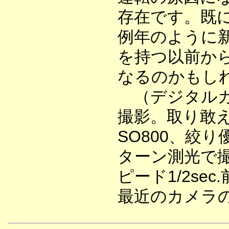
存在です。既
例年のように
を持つ以前か
なるのかもし
（デジタルカ
撮影。取り敢
SO800、絞
ターン測光で
ピード1/2s
最近のカメラ