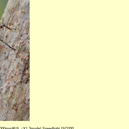
 1000mm相当（X1.3mode) Speedlight ISO200