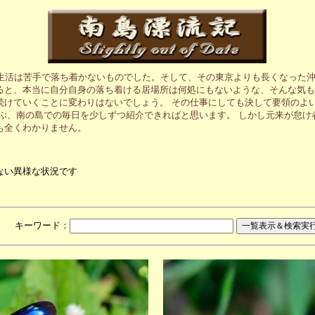
生活は苦手で落ち着かないものでした。そして、その東京よりも長くなった沖
ると、本当に自分自身の落ち着ける居場所は何処にもないような、そんな気も
続けていくことに変わりはないでしょう。 その仕事にしても決して要領のよ
ぶ、南の島での毎日を少しずつ紹介できればと思います。 しかし元来が怠け
も全くわかりません。
ない異様な状況です
月 キーワード：