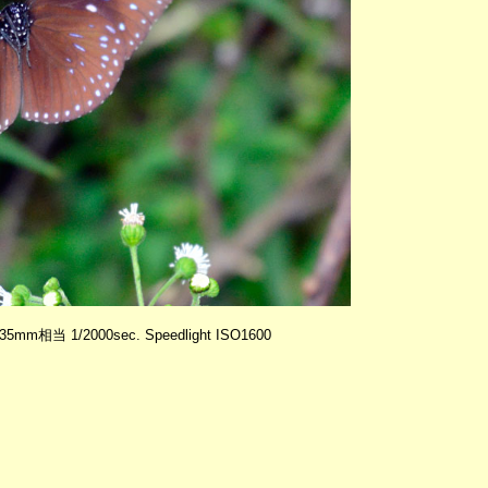
435mm相当 1/2000sec. Speedlight ISO1600