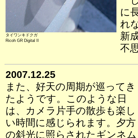
し
に
れ
新
タイワンキドクガ
Ricoh GR Digital II
不
2007.12.25
また、好天の周期が巡ってき
たようです。このような日
は、カメラ片手の散歩も楽し
い時間に感じられます。夕方
の斜光に照らされたギンネム