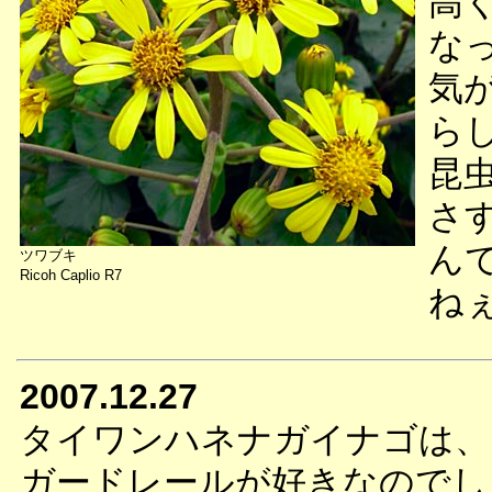
高
な
気
ら
昆
さ
ん
ツワブキ
Ricoh Caplio R7
ね
2007.12.27
タイワンハネナガイナゴは、
ガードレールが好きなのでし