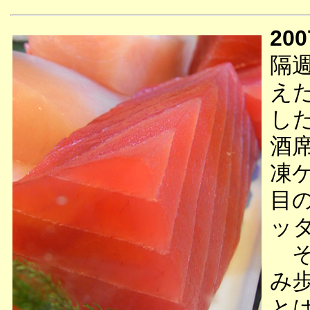
200
隔
え
し
酒
凍
目
ッ
そ
み
と