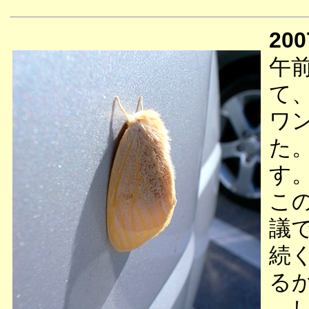
200
午
て
ワ
た
す
こ
議
続
る