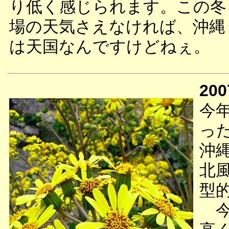
り低く感じられます。この冬
場の天気さえなければ、沖縄
は天国なんですけどねぇ。
200
今
っ
沖
北
型
今