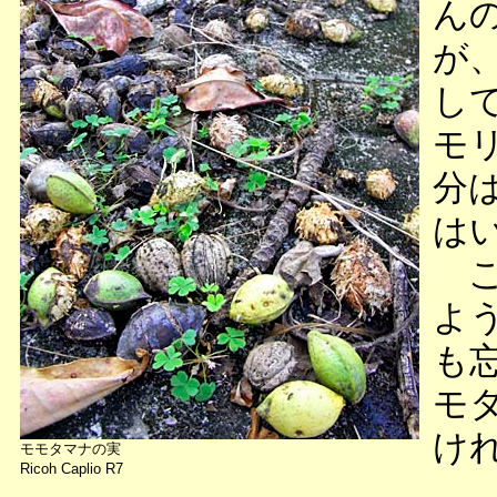
ん
が
し
モ
分
は
こ
よ
も
モ
け
モモタマナの実
Ricoh Caplio R7