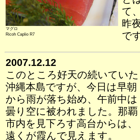
て
昨
マグロ
で
Ricoh Caplio R7
2007.12.12
このところ好天の続いていた
沖縄本島ですが、今日は早朝
から雨が落ち始め、午前中は
曇り空に被われました。那覇
市内を見下ろす高台からは、
遠くが霞んで見えます。