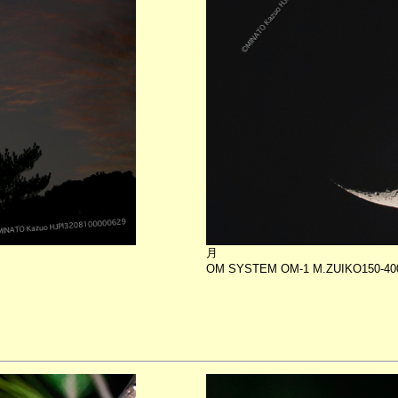
月
OM SYSTEM OM-1 M.ZUIKO150-40