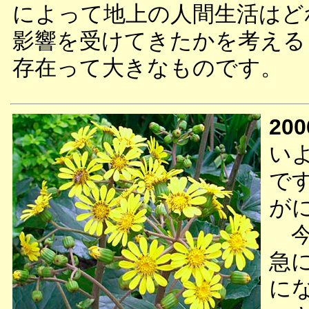
によって地上の人間生活はど
影響を受けてきたかを考える
存在って大きなものです。
200
い
で
が
今
急
に