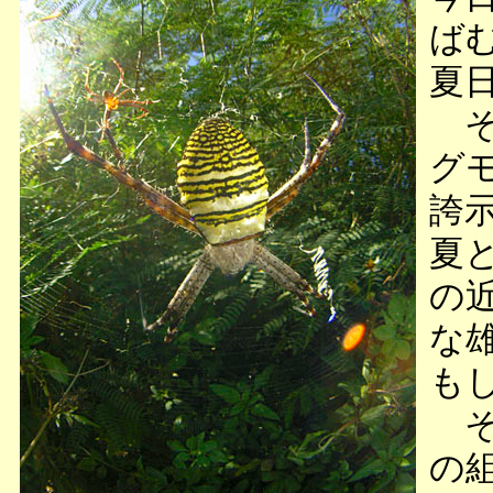
ば
夏
そ
グ
誇
夏
の
な
も
そ
の