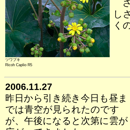
さ
し
く
ツワブキ
Ricoh Caplio R5
2006.11.27
昨日から引き続き今日も昼ま
では青空が見られたのです
が、午後になると次第に雲が