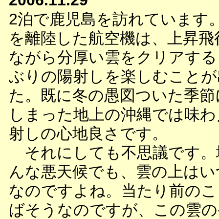
2006.11.29
2泊で鹿児島を訪れています
を離陸した航空機は、上昇飛
ながら分厚い雲をクリアする
ぶりの陽射しを楽しむことが
た。既に冬の愚図ついた季節
しまった地上の沖縄では味わ
射しの心地良さです。
それにしても不思議です。
んな悪天候でも、雲の上はい
なのですよね。当たり前のこ
ばそうなのですが、この雲の