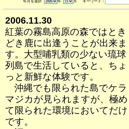
年月を選択
年
月 キーワード：
2006.11.30
紅葉の霧島高原の森ではとき
どき鹿に出逢うことが出来ま
す。大型哺乳類の少ない琉球
列島で生活していると、ちょ
っと新鮮な体験です。
沖縄でも限られた島でケラ
マジカが見られますが、極め
て限られた環境においてだけ
です。