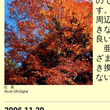
の
す
周
き
良
亜
ざ
き
な
紅 葉
Ricoh GR-Digital