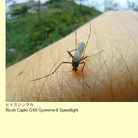
ヒトスジシマカ
Ricoh Caplio GX8 Gyorome-8 Speedlight