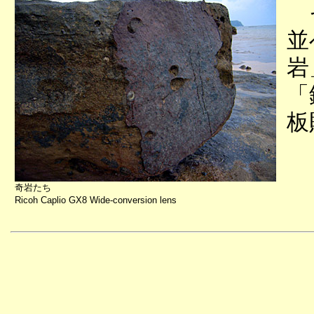
そ
並
岩
「
板
奇岩たち
Ricoh Caplio GX8 Wide-conversion lens