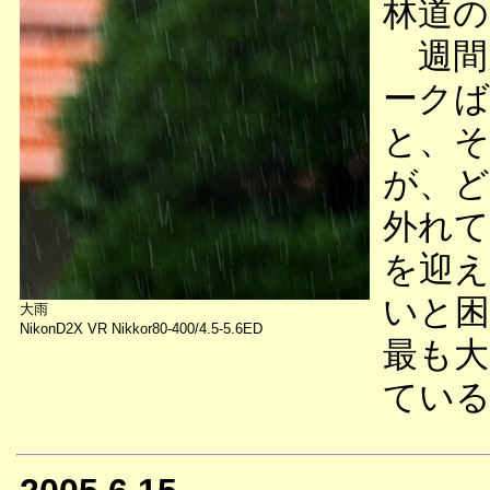
林道の
週間
ークば
と、そ
が、ど
外れて
を迎え
いと困
大雨
NikonD2X VR Nikkor80-400/4.5-5.6ED
最も大
ている