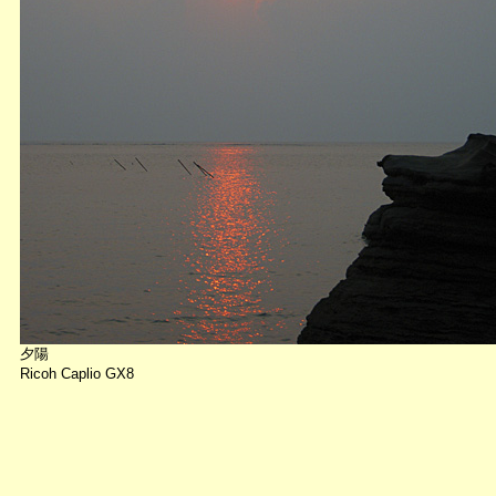
夕陽
Ricoh Caplio GX8