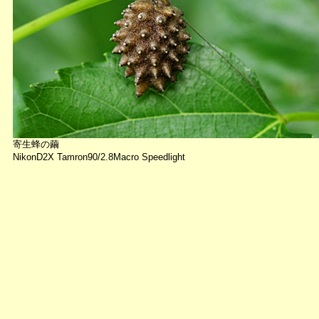
寄生蜂の繭
NikonD2X Tamron90/2.8Macro Speedlight