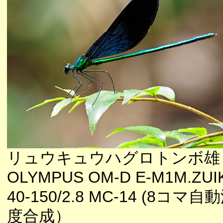
リュウキュウハグロトンボ雄
OLYMPUS OM-D E-M1M.ZUI
40-150/2.8 MC-14 (8コマ自
度合成）