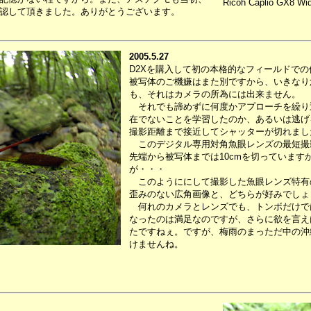
Ricoh Caplio GX8 Wid
認して頂きました。ありがとうございます。
2005.5.27
D2Xを購入して初の本格的なフィールドで
被写体のご機嫌はまた別ですから、いきなり
も、それはカメラの所為には出来ません。
それでも諦めずに何度かアプローチを繰り
在でないことを学習したのか、あるいは逃げ
撮影距離まで接近してシャッターが切れまし
このデジタル専用対角魚眼レンズの最短撮影
先端から被写体までは10cmを切っています
が・・・
このようににして撮影した魚眼レンズ特有の
歪みのない広角画像と、どちらが好みでしょ
何れのカメラとレンズでも、トンボだけで
なったのは満足なのですが、さらに欲を言え
たですねぇ。ですが、梅雨のまっただ中の沖
けませんね。