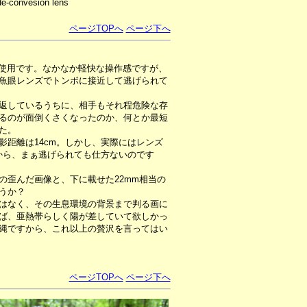
e-convesion lens
ページTOPへ
ページ下へ
の使用です。なかなか軽快な操作感ですが、
魚眼レンズでトンボに接近して逃げられて
返しているうちに、相手もそれ程危険な存
るのが面倒くさくなったのか、何とか最短
た。
距離は14cm。しかし、実際にはレンズ
から、まぁ逃げられても仕方ないのです
歪んだ画像と、下に載せた22mm相当の
うか？
はなく、その生息環境の背景まで判る画に
ば、亜熱帯らしく陽が差していて欲しかっ
縄ですから、これ以上の贅沢を言ってはい
ページTOPへ
ページ下へ