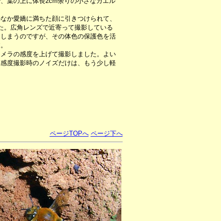
、葉の上に体長2cm余りの小さなカエル
なか愛嬌に満ちた顔に引きつけられて、
た。広角レンズで近寄って撮影している
てしまうのですが、その体色の保護色を活
す。
メラの感度を上げて撮影しました。よい
高感度撮影時のノイズだけは、もう少し軽
ページTOPへ
ページ下へ