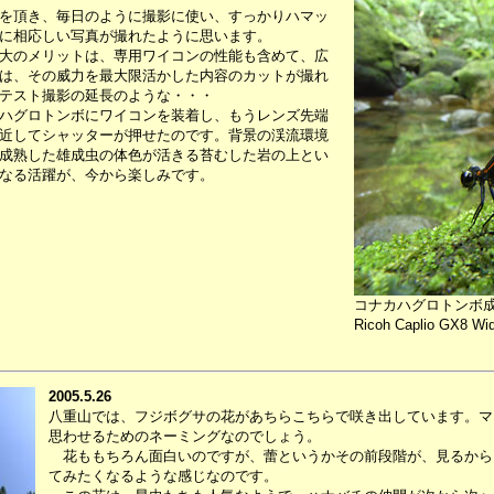
を頂き、毎日のように撮影に使い、すっかりハマッ
ラに相応しい写真が撮れたように思います。
大のメリットは、専用ワイコンの性能も含めて、広
は、その威力を最大限活かした内容のカットが撮れ
テスト撮影の延長のような・・・
ハグロトンボにワイコンを装着し、もうレンズ先端
近してシャッターが押せたのです。背景の渓流環境
成熟した雄成虫の体色が活きる苔むした岩の上とい
なる活躍が、今から楽しみです。
コナカハグロトンボ
Ricoh Caplio GX8 Wid
2005.5.26
八重山では、フジボグサの花があちらこちらで咲き出しています。マ
思わせるためのネーミングなのでしょう。
花ももちろん面白いのですが、蕾というかその前段階が、見るから
てみたくなるような感じなのです。