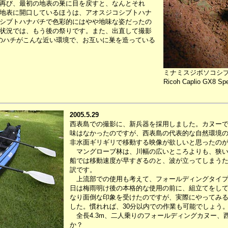
再び、最初の地表の巣に目を戻すと、なんとそれ
地表に開口しているほうは、アオスジコシブトハナ
シブトハナバチで色彩的にはやや地味な姿だったの
状況では、もう後の祭りです。また、出直して撮影
のハチがこんな近い環境で、お互いに巣を造っている
ミナミスジボソコシ
Ricoh Caplio GX8 Spe
2005.5.29
西表島での撮影に、新兵器を採用しました。カヌー
味はなかったのですが、西表島の代表的な自然環境
非水面ギリギリで移動する映像が欲しいと思ったの
マングローブ林は、川幅の広いところよりも、狭い
船では移動速度が早すぎるのと、波が立ってしまう
訳です。
上流部での使用も考えて、フォールディングタイプ
日は梅雨明け後の本格的な使用の前に、組立てをし
なり面倒な印象を受けたのですが、実際にやってみ
した。慣れれば、30分以内での作業も可能でしょう
全長4.3m、二人乗りのフォールディングカヌー、
か？