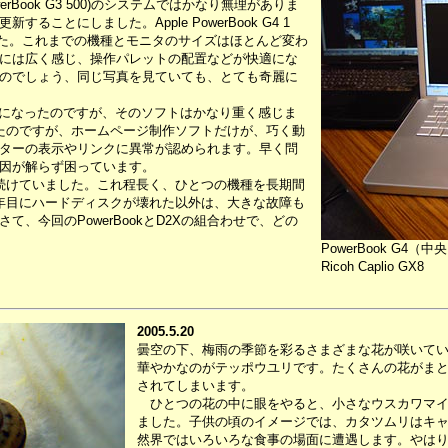
erBook G3 500)のシステムではかなり無理がありま
ことにしました。Apple PowerBook G4 1
載せました。これまでの機種とモニタのサイズはほとんど変わ
には広く感じ、操作パレットの配置などが快適にな
のでしょう、同じ写真を見ていても、とても奇麗に
になったのですが、そのソフトはかなり重く感じま
たのですが、ホームページ制作ソフトだけが、巧く動
ターの表示やリンクに異常が認められます。早く問
因が解らず困っています。
続けていました。これ程長く、ひとつの機種を長期間
年目にハードディスクが壊れた以外は、大きな故障も
、今回のPowerBookとD2Xの組合わせで、どの
PowerBook G4（
Ricoh Caplio GX8
2005.5.20
曇空の下、梅雨の季節を彩るさまざまな花が咲いて
華やかなのがテッポウユリです。たくさんの花がま
されてしまいます。
ひとつの花の中に眼をやると、小さなウスカワマイ
ました。子供の頃のイメージでは、カタツムリはキ
然界ではいろいろな食事の場面に遭遇します。やは