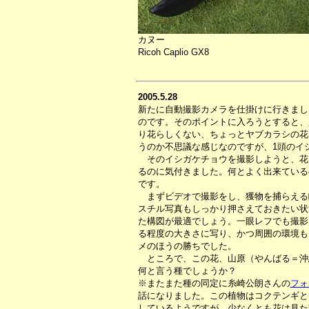
カヌー
Ricoh Caplio GX8
2005.5.28
新たに自動撮影カメラを仕掛けに行きまし
のです。そのポイントに入ろうとすると、
り花らしくない、ちょっとヤブカラシの花
うのか不思議な感じなのですが、1頭のイ
そのイシガケチョウを撮影しようと、花
るのに気付きました。何とよく出来ている
です。
まずビデオで撮影をし、獲物を捕らえる
スチル写真もしっかり押さえておきたい状
た構図が最適でしょう。一眼レフでも撮影
る程度の大きさに写り、かつ周囲の環境も
メのほうの勝ちでした。
ところで、この花、山原（やんばる＝沖
何と言う種でしょうか？
※またまた種の同定に糸崎公朗さんの
フォ
話になりました。この植物はコクテンギと
しているようですが、少なくとも花は見た