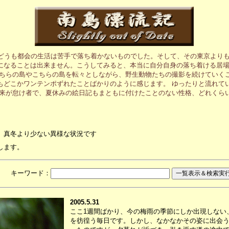
、どうも都会の生活は苦手で落ち着かないものでした。そして、その東京より
になることは出来ません。こうしてみると、本当に自分自身の落ち着ける居
あちらの島やこちらの島を転々としながら、野生動物たちの撮影を続けていく
もどこかワンテンポずれたことばかりのように感じます。 ゆったりと流れて
元来が怠け者で、夏休みの絵日記もまともに付けたことのない性格、どれくら
、真冬より少ない異様な状況です
します。
月 キーワード：
2005.5.31
ここ1週間ばかり、今の梅雨の季節にしか出現しない
を彷徨う毎日です。しかし、なかなかその姿に出会