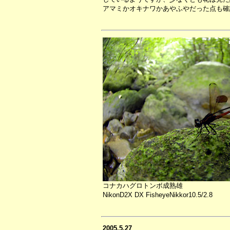
アマミかオキナワかあやふやだった点も確
コナカハグロトンボ成熟雄
NikonD2X DX FisheyeNikkor10.5/2.8
2005.5.27