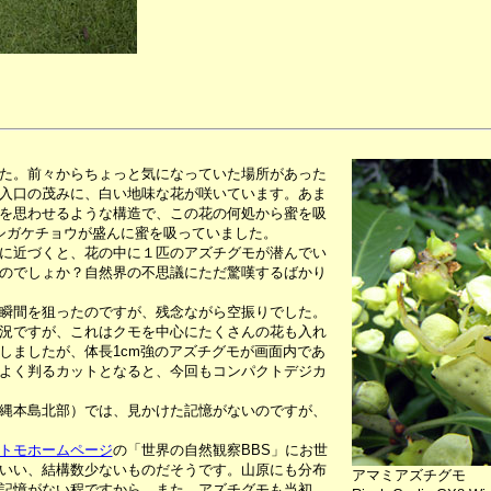
た。前々からちょっと気になっていた場所があった
入口の茂みに、白い地味な花が咲いています。あま
を思わせるような構造で、この花の何処から蜜を吸
シガケチョウが盛んに蜜を吸っていました。
に近づくと、花の中に１匹のアズチグモが潜んでい
のでしょか？自然界の不思議にただ驚嘆するばかり
瞬間を狙ったのですが、残念ながら空振りでした。
況ですが、これはクモを中心にたくさんの花も入れ
しましたが、体長1cm強のアズチグモが画面内であ
よく判るカットとなると、今回もコンパクトデジカ
縄本島北部）では、見かけた記憶がないのですが、
トモホームページ
の「世界の自然観察BBS」にお世
いい、結構数少ないものだそうです。山原にも分布
アマミアズチグモ
記憶がない程ですから。また、アズチグモも当初、