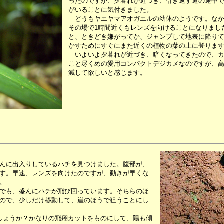
ったのですが、夕暮れが近づき、引き返す道の途中で
がいることに気付きました。
どうもヤエヤマアオガエルの幼体のようです。なか
その場で1時間近くもレンズを向けることになりまし
と、ときどき嫌がってか、ジャンプして地表に降り
かすためにすぐにまた近くの植物の葉の上に登りま
いよいよ夕暮れが近づき、暗くなってきたので、カ
こと尽くめの愛用コンパクトデジカメなのですが、
減して欲しいと感じます。
んに出入りしているハチを見つけました。腹部が、
す。早速、レンズを向けたのですが、動きが早くな
。
でも、盛んにハチが飛び回っています。そちらのほ
ので、少しだけ移動して、崖のほうで狙うことにし
しょうか？かなりの飛翔カットをものにして、陽も傾