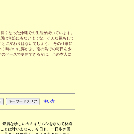
も長くなった沖縄での生活が続いています。
場所は何処にもないような、そんな気もして
ことに変わりはないでしょう。 その仕事に
いく時の中に浮かぶ、南の島での毎日を少
いのペースで更新できるかは、当の本人に
使い方
、奇麗な珍しいカミキリムシを求めて林道
うことは叶いません。今日も、一日歩き回