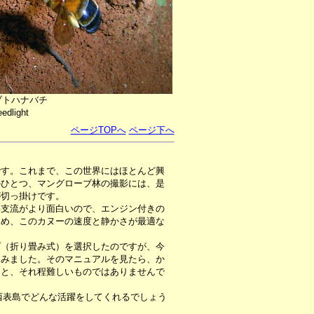
ブトハナバチ
edlight
ページTOPへ
ページ下へ
です。これまで、この世界にはほとんど興
のひとつ、マングローブ林の撮影には、是
が切っ掛けです。
支流がより面白いので、エンジン付きの
ため、このカヌーの速度と静かさが最適な
（折り畳み式）を選択したのですが、今
てみました。そのマニュアルを見たら、か
ると、それ程難しいものではありませんで
。
西表島でどんな活躍をしてくれるでしょう