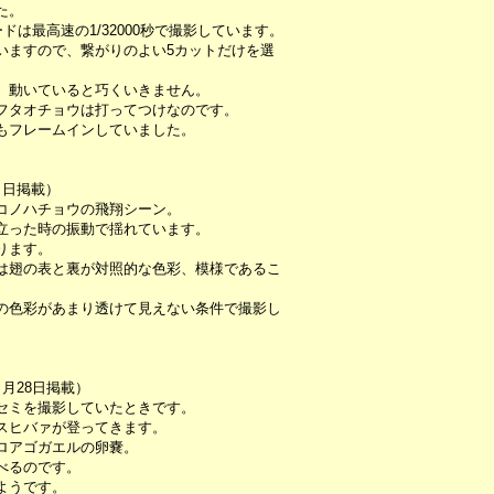
た。
ドは最高速の1/32000秒で撮影しています。
いますので、繋がりのよい5カットだけを選
、動いていると巧くいきません。
フタオチョウは打ってつけなのです。
もフレームインしていました。
７日掲載）
コノハチョウの飛翔シーン。
立った時の振動で揺れています。
ります。
は翅の表と裏が対照的な色彩、模様であるこ
の色彩があまり透けて見えない条件で撮影し
月28日掲載）
セミを撮影していたときです。
スヒバァが登ってきます。
ロアゴガエルの卵嚢。
べるのです。
ようです。