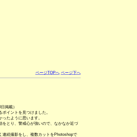
ページTOPへ
ページ下へ
0日掲載）
るポイントを見つけました。
かったように思います。
動をとり、警戒心が強いので、なかなか近づ
続撮影をし、複数カットをPhotoshopで