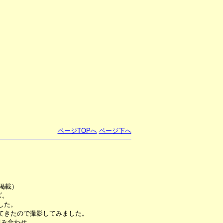
ページTOPへ
ページ下へ
掲載）
ズ。
した。
てきたので撮影してみました。
組み合わせ。