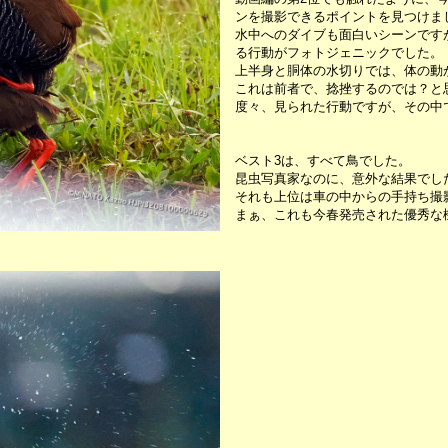
ンを撮影できるポイントを見つけま
水中へのダイブも面白いシーンです
る行動がフォトジェニックでした。
上半身と胴体の水切りでは、体の動
これは前者で、捻挫するのでは？と
度々、見られた行動ですが、その中
ベスト3は、すべて鳥でした。
昆虫写真家なのに、意外な結果でし
それも上位は車の中からの手持ち撮
まぁ、これも今春発売された優秀な