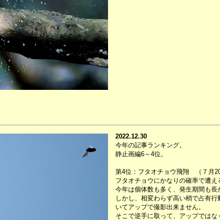
2022.12.30
今年の記事ランキング。
静止画編6～4位。
第4位：フタオチョウ飛翔 （７月2
フタオチョウにかなりの確率で遭え
今年は個体数も多く、発生期間も長
しかし、相変わらず高い梢で占有行
いてアップで撮影出来ません。
そこで逆手に取って、アップではなく連