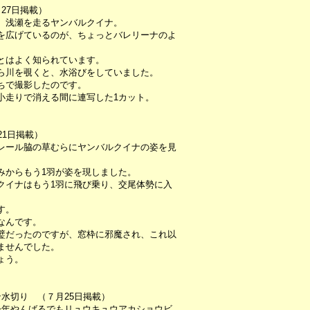
27日掲載）
、浅瀬を走るヤンバルクイナ。
を広げているのが、ちょっとバレリーナのよ
とはよく知られています。
ら川を覗くと、水浴びをしていました。
ちで撮影したのです。
小走りで消える間に連写した1カット。
21日掲載）
レール脇の草むらにヤンバルクイナの姿を見
みからもう1羽が姿を現しました。
クイナはもう1羽に飛び乗り、交尾体勢に入
す。
なんです。
璧だったのですが、窓枠に邪魔され、これ以
ませんでした。
ょう。
水切り （７月25日掲載）
今年やんばるでもリュウキュウアカショウビ