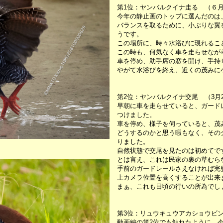
第1位：ヤンバルクイナ走る （６月
今年の静止画のトップに選んだのは
バランスを取るために、小ぶりな翼
うです。
この場所に、時々水浴びに現れるこ
この時も、何気なく車を走らせなが
車を停め、助手席の窓を開け、手持
やがて水浴びを終え、近くの茂みに
第2位：ヤンバルクイナ交尾 （3月
早朝に車を走らせていると、ガード
つけました。
車を停め、様子を伺っていると、茂
どうするのかと思う暇もなく、その
りました。
自然状態で交尾を見たのは初めてで
とは言え、これは民家の裏の草むら
手前のガードレールさえなければ完
上カメラ位置を高くすることが出来
まぁ、これも日頃の行いの所為でし
第3位：リュウキュウアカショウビン
動画編の第2位でも触れたように、