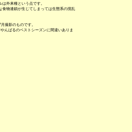
ルは外来種という点です。
な食物連鎖が生じてしまっては生態系の撹乱
7月撮影のものです。
帯やんばるのベストシーズンに間違いありま