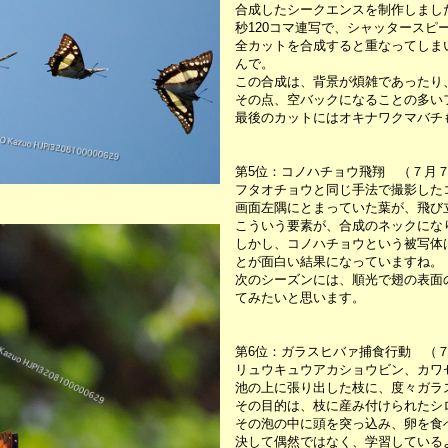
合成したシークエンスを制作しまし
秒120コマ連写で、シャッタースピー
全カットを合成すると重なってしま
んで。
この合成は、背景が煩雑であったり
その点、空バックになることの多い
最後のカットにはオキナワクマバチ
第5位：コノハチョウ飛翔 （７月
フタオチョウと同じ手法で撮影した
画面左隅にとまっていた葉が、飛び
こういう要素が、合成のネックにな
しかし、コノハチョウという被写体
とが面白い結果になっていますね。
次のシーズンには、順光で翅の表面
てみたいと思います。
第6位：ガラスヒバァ捕食行動 （７
リュウキュウアカショウビン、カワ
池の上に張り出した枝に、度々ガラ
その目的は、枝に産み付けられたシ
その泡の中に頭を突っ込み、卵を食
決して偶然ではなく、学習している