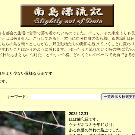
うも都会の生活は苦手で落ち着かないものでした。そして、その東京よりも長
ことは出来ません。こうしてみると、本当に自分自身の落ち着ける居場所は何
こちらの島を転々としながら、野生動物たちの撮影を続けていくことに変わり
ポずれたことばかりのように感じます。 ゆったりと流れていく時の中に浮か
の絵日記もまともに付けたことのない性格、どれくらいのペースで更新できる
真冬より少ない異様な状況です
ます。
月 キーワード：
2022.12.31
ほぼ備忘録です。
ケナガネズミ今年14頭目。
ある集落の外れの路上でした。