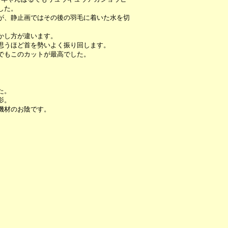
した。
が、静止画ではその後の羽毛に着いた水を切
かし方が違います。
思うほど首を勢いよく振り回します。
でもこのカットが最高でした。
た。
影。
機材のお陰です。