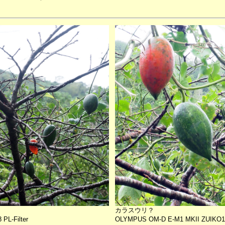
カラスウリ？
PL-Filter
OLYMPUS OM-D E-M1 MKII ZUIKO12-4