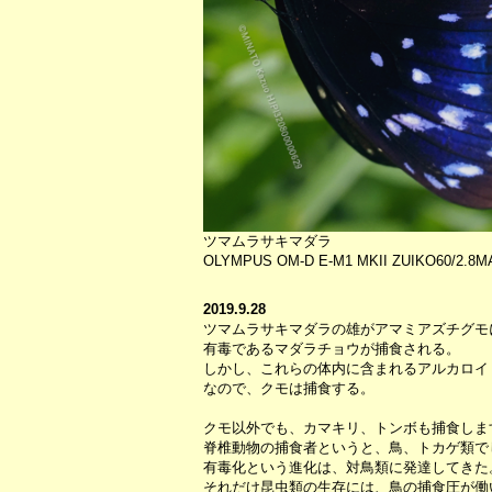
ツマムラサキマダラ
OLYMPUS OM-D E-M1 MKII ZUIKO60/2.8
2019.9.28
ツマムラサキマダラの雄がアマミアズチグモ
有毒であるマダラチョウが捕食される。
しかし、これらの体内に含まれるアルカロイ
なので、クモは捕食する。
クモ以外でも、カマキリ、トンボも捕食しま
脊椎動物の捕食者というと、鳥、トカゲ類で
有毒化という進化は、対鳥類に発達してきた
それだけ昆虫類の生存には、鳥の捕食圧が働