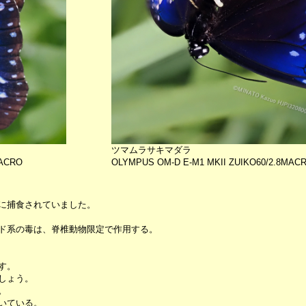
ツマムラサキマダラ
MACRO
OLYMPUS OM-D E-M1 MKII ZUIKO60/2.8MAC
に捕食されていました。
ド系の毒は、脊椎動物限定で作用する。
す。
しょう。
。
いている。