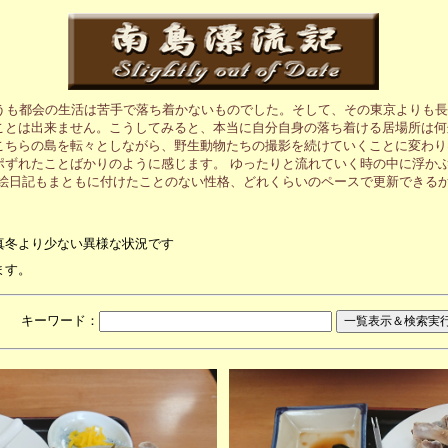
うも都会の生活は苦手で落ち着かないものでした。そして、その東京よりも長
ことは出来ません。こうしてみると、本当に自分自身の落ち着ける居場所は何
こちらの島を転々としながら、野生動物たちの撮影を続けていくことに変わり
ポずれたことばかりのように感じます。 ゆったりと流れていく時の中に浮か
の絵日記もまともに付けたことのない性格、どれくらいのペースで更新できる
真冬より少ない異様な状況です
ます。
月 キーワード：