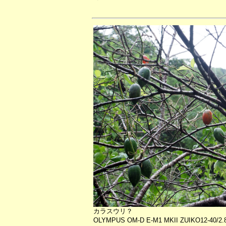
カラスウリ？
OLYMPUS OM-D E-M1 MKII ZUIKO12-40/2.8 