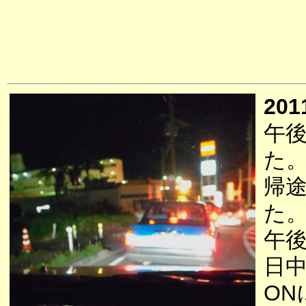
201
午
た
帰
た
午後
日
ON