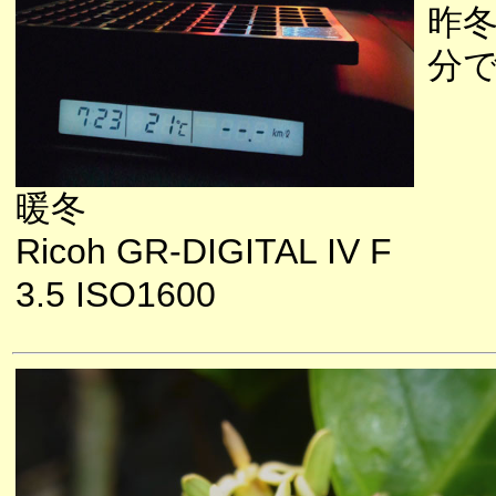
昨
分
暖冬
Ricoh GR-DIGITAL IV F
3.5 ISO1600