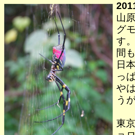
201
山
グ
す
間
日
っ
や
う
東