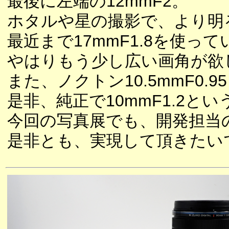
最後に左端の12mmF2。
ホタルや星の撮影で、より明
最近まで17mmF1.8を使っ
やはりもう少し広い画角が欲
また、ノクトン10.5mmF0
是非、純正で10mmF1.2
今回の写真展でも、開発担当
是非とも、実現して頂きたい