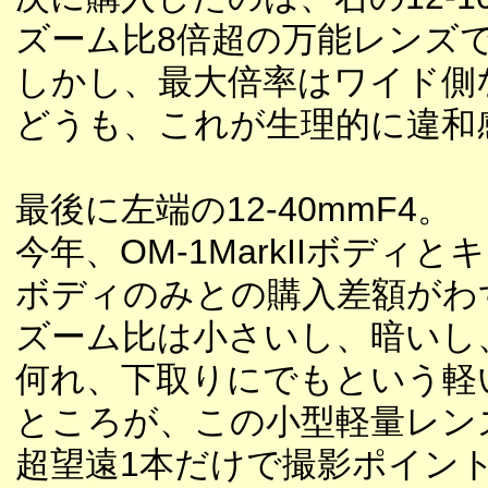
ズーム比8倍超の万能レンズ
しかし、最大倍率はワイド側
どうも、これが生理的に違和
最後に左端の12-40mmF4。
今年、OM-1MarkIIボデ
ボディのみとの購入差額がわ
ズーム比は小さいし、暗いし
何れ、下取りにでもという軽
ところが、この小型軽量レン
超望遠1本だけで撮影ポイン