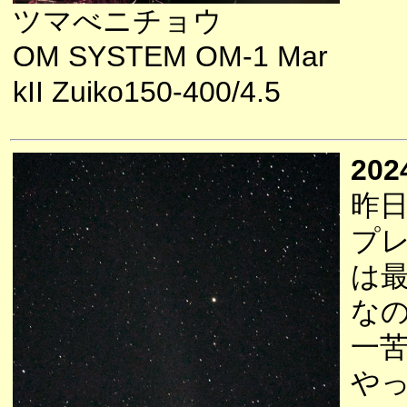
ツマべニチョウ
OM SYSTEM OM-1 Mar
kII Zuiko150-400/4.5
202
昨
プ
は
な
一
や