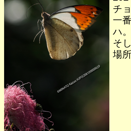
チ
一
ハ
そ
場